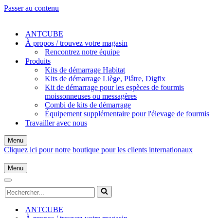
Passer au contenu
ANTCUBE
À propos / trouvez votre magasin
Rencontrez notre équipe
Produits
Kits de démarrage Habitat
Kits de démarrage Liège, Plâtre, Digfix
Kit de démarrage pour les espèces de fourmis
moissonneuses ou messagères
Combi de kits de démarrage
Équipement supplémentaire pour l'élevage de fourmis
Travailler avec nous
Menu
Menu
Cliquez ici pour notre boutique pour les clients internationaux
de
navigation
Menu
Menu
de
Menu
Rechercher...
navigation
de
navigation
ANTCUBE