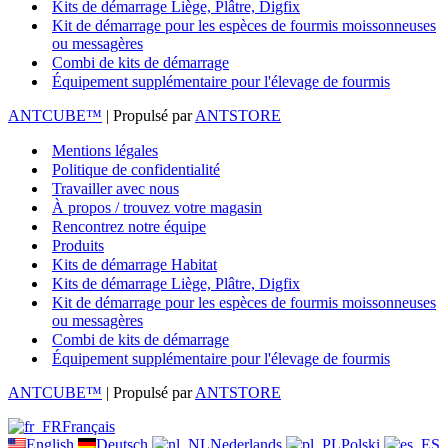
Kits de démarrage Liège, Plâtre, Digfix
Kit de démarrage pour les espèces de fourmis moissonneuses
ou messagères
Combi de kits de démarrage
Équipement supplémentaire pour l'élevage de fourmis
ANTCUBE™
| Propulsé par
ANTSTORE
Mentions légales
Politique de confidentialité
Travailler avec nous
À propos / trouvez votre magasin
Rencontrez notre équipe
Produits
Kits de démarrage Habitat
Kits de démarrage Liège, Plâtre, Digfix
Kit de démarrage pour les espèces de fourmis moissonneuses
ou messagères
Combi de kits de démarrage
Équipement supplémentaire pour l'élevage de fourmis
ANTCUBE™
| Propulsé par
ANTSTORE
Français
English
Deutsch
Nederlands
Polski