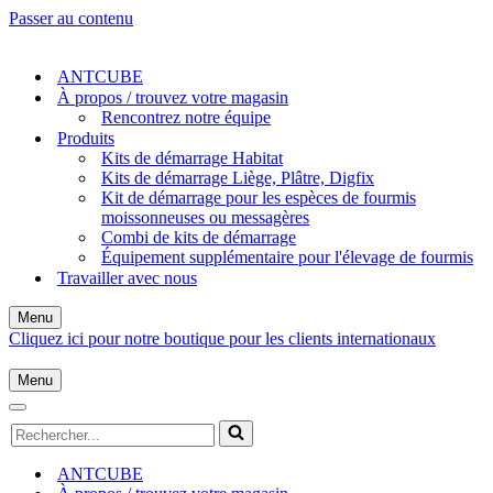
Passer au contenu
ANTCUBE
À propos / trouvez votre magasin
Rencontrez notre équipe
Produits
Kits de démarrage Habitat
Kits de démarrage Liège, Plâtre, Digfix
Kit de démarrage pour les espèces de fourmis
moissonneuses ou messagères
Combi de kits de démarrage
Équipement supplémentaire pour l'élevage de fourmis
Travailler avec nous
Menu
Menu
Cliquez ici pour notre boutique pour les clients internationaux
de
navigation
Menu
Menu
de
Menu
Rechercher...
navigation
de
navigation
ANTCUBE