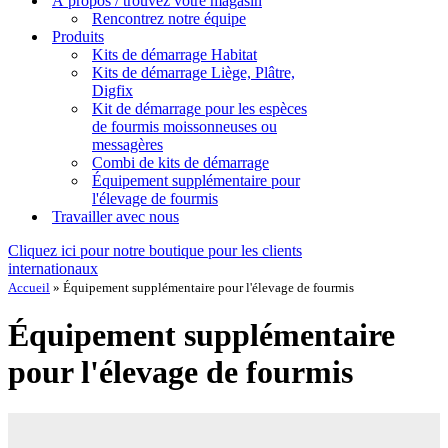
À propos / trouvez votre magasin
Rencontrez notre équipe
Produits
Kits de démarrage Habitat
Kits de démarrage Liège, Plâtre,
Digfix
Kit de démarrage pour les espèces
de fourmis moissonneuses ou
messagères
Combi de kits de démarrage
Équipement supplémentaire pour
l'élevage de fourmis
Travailler avec nous
Cliquez ici pour notre boutique pour les clients
internationaux
Accueil
»
Équipement supplémentaire pour l'élevage de fourmis
Équipement supplémentaire
pour l'élevage de fourmis