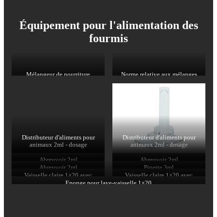
Équipement pour l'alimentation des
fourmis
Mélangeur de nourriture
Norme relative aux mélanges
alimentaires
Distributeur d'aliments pour
Distributeur d'aliments pour
animaux 2ml - dosage
animaux 2ml - dosage
Abreuvoir 2ml
Abreuvoir 2ml
Abreuvoir 2ml
Pipette 3ml
Vaisselle claire 1×20 avec
Vaisselle claire 1×20 avec
éponge
éponge
Eponge pour lave-vaisselle 1×20