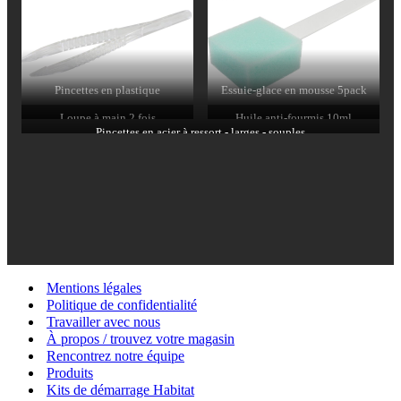
Pincettes en plastique
Essuie-glace en mousse 5pack
Loupe à main 2 fois
Huile anti-fourmis 10ml
Pincettes en acier à ressort - larges - souples
Mentions légales
Politique de confidentialité
Travailler avec nous
À propos / trouvez votre magasin
Rencontrez notre équipe
Produits
Kits de démarrage Habitat