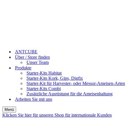
ANTCUBE
Über / Store finden
Unser Team
Produkte
Starter-Kits Habitat
Starter-Kits Kork, Gips, Digfix
Starter-Kit für Harvester- oder Messor-Ameisen-Arten
Starter-Kits Combi
Zusätzliche Ausrüstung für die Ameisenhaltung
Arbeiten Sie mit uns
Menü
Navigations-
Klicken Sie hier für unseren Shop für internationale Kunden
Menü